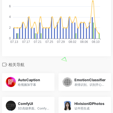
相关导航
AutoCaption
EmotionClassifier
给视频加字幕
表情识别。识别开心，悲伤，惊讶等等表情
ComfyUI
HivisionIDPhotos
SD高级界面。ComfyUI 是一个基于节点流程式的stable diffusion AI 绘图工具WebUI。通过将stable diffusion的流程拆分成节点，实现了更加精准的工作流定制和完善的可复现性。但节点式的工作流也提高了一部分使用门槛。 同时，因为内部生成流程做了优化，生成图片时的速度相较于webui又10%~25%的提升（根据不同显卡提升幅度不同），生成大图片的时候不会爆显存，只是图片太大时，会因为切块运算的导致图片碎裂。
证件照生成