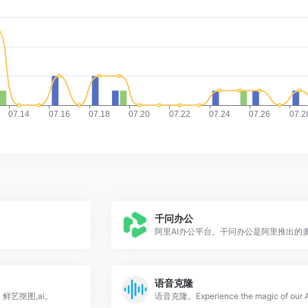
千问办公
语音克隆
鲜艺抠图,ai。