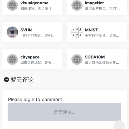
visualgenome
ImageNet
图像理解。为了使计算机理解图像，数据集中的图片被划分成一个个区域，每个区域都有与其对应的一句自然语言描述。共108,077张图。
最大图片集合。大约1500万张图片，2.2万个分类，一般情况下只用子数据集就可以了。。每张都经过了严格的人工标注。数据集还是按照WordNet框架组织的，WordNet模拟的就是人类对事物的识别系统。
SVHN
MNIST
门牌号码图片。SVHN（Street View House Number）Dateset 来源于谷歌街景中的门牌号码。训练集图片73257张，测试集26032张
手写数字图片。训练集样本60,000个，测试集样本10,000个。由来自 250 个不同人手写的数字构成, 其中 50% 是高中学生, 50% 来自人口普查局的工作人员。
cityspace
SODA10M
城市街道场景。是关于城市街道场景的语义理解图片数据集。 它主要包含来自50个不同城市的街道场景，拥有5000张在城市环境中驾驶场景的高质量像素级注释图像。此外，它还有20000张粗糙标注的图像。
最大自动驾驶数据集。包括了1000万张无标注图片以及2万张带标注图片。SODA10M数据集收集了不同城市在不同天气条件、时间段以及位置的场景。 晴天雨天、白天夜晚、城市高速园区…… 更重要的是，覆盖面很广。 1000万张无标注图片来自32个城市，囊括了国内大部分地区。
暂无评论
Please login to comment.
暂无评论...