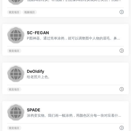
视觉项目
视频项目
0
SC-FEGAN
P图神器。通过简单涂鸦，就可以调整图中人物的眉毛、鼻梁、脸型、嘴型眼睛大小，当然头发也是可以生成的(光头变成浓密秀发~)，另外还可以生成耳饰。
视觉项目
0
DeOldify
给老照片上色。
视觉项目
0
SPADE
涂鸦变实物。我们画一幅涂鸦，用颜色区分每一块对应着什么物体，它就能照着我们的空间布局思路，合成以假乱真的真实世界效果图。 在AI界这叫做叫“语义布局”。
视觉项目