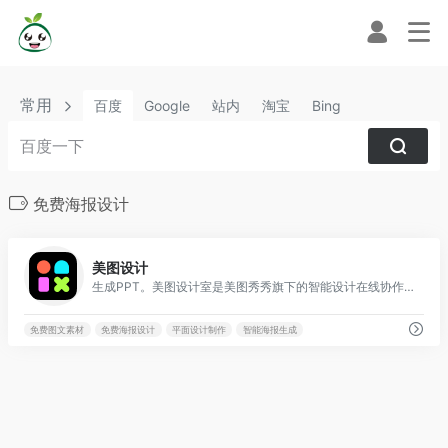
常用
百度
Google
站内
淘宝
Bing
免费海报设计
0
美图设计
生成PPT。美图设计室是美图秀秀旗下的智能设计在线协作平台，是一款平面设计工具和在线平面设计软件,提供海量海报模板,跨境电商模板,跨境电商banner,跨境电商主图,邀请函,公告通知,喜报,logo等免费设计素材和模板,可在线智能生成海报,一键换色,一键换装,一键去水印,图片高清修复,无损放大,抠图,拼图。
免费图文素材
免费海报设计
平面设计制作
智能海报生成